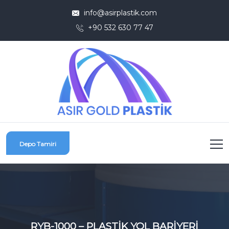
info@asirplastik.com
+90 532 630 77 47
Depo Tamiri
RYB-1000 – PLASTİK YOL BARİYERİ