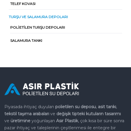
TELEF KOVASI
TURŞU VE SALAMURA DEPOLARI
POLIETILEN TURŞU DEPOLARI
SALAMURA TANKI
Piyasada ihtiyaç duyulan
polietilen su deposu
,
asit tankı
,
tekstil
taşıma arabaları
ve
değişik tipteki kutuların tasarımı
ve
üretimine
yoğunlaşan
Asır Plastik
, çok kısa bir süre sonra
pazar
ihtiyaç ve taleplerinin çeşitlenmesi ile entegre bir