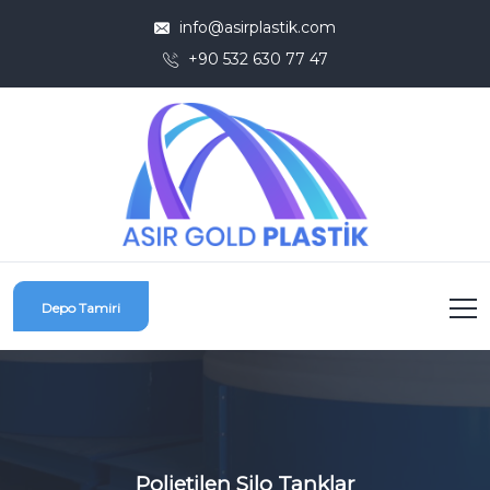
info@asirplastik.com
+90 532 630 77 47
Depo Tamiri
Polietilen Silo Tanklar