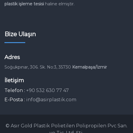
plastik işleme
tesisi
haline elmiştir.
Bize Ulaşın
Adres
Soğukpınar, 306. Sk. No:3, 35730
Kemalpaşa/İzmir
İletişim
Telefon :
+90 532 630 77 47
E-Posta :
info@asirplastik.com
© Asır Gold Plastik Polietilen Polipropilen Pvc San.
ve Tic. Ltd. Şti.