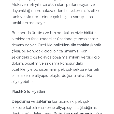
Mukavemeti yıllarca etkili olan, paslanmayan ve
dayanıklılığını muhafaza eden bir sistemin, özellikle
tank ve silo üretiminde çok başarılı sonuçlarına
tanıklık etmekteyiz.
Bu konuda üretim ve hizmet kalitemizle birlikte,
birbirinden farklı modeller üzerinde çalışmalarımız
devam ediyor. Özellikle
polietilen silo tanklar
(
konik
çıkış
), bu konudaki ciddi bir çalışmamız. Koni
şeklindeki çıkış kolayca boşalma imkânı verdiği gibi,
dolum, boşalım ve saklama konusundaki
özellikleriyle bu sisteminin pek çok sektöre kaliteli
bir malzeme altyapısı oluşturduğunu rahatlıkla
söyleyebiliriz.
Plastik Silo Fiyatları
Depolama
ve
saklama
konusundaki pek çok
sektöre kaliteli malzeme altyapısıyla sağladığımız
destek göz dolduruyor.
Polietilen malzemenin
tüm