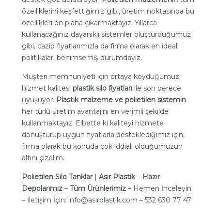
özelliklerini keşfettiğimiz gibi, üretim noktasında bu
özellikleri ön plana çıkarmaktayız. Yıllarca
kullanacağınız dayanıklı sistemler oluşturduğumuz
gibi, cazip fiyatlarımızla da firma olarak en ideal
politikaları benimsemiş durumdayız.
Müşteri memnuniyeti için ortaya koyduğumuz
hizmet kalitesi
plastik silo fiyatları
ile son derece
uyuşuyor.
Plastik malzeme ve polietilen sistemin
her türlü üretim avantajını en verimli şekilde
kullanmaktayız. Elbette ki kaliteyi hizmete
dönüştürüp uygun fiyatlarla desteklediğimiz için,
firma olarak bu konuda çok iddialı olduğumuzun
altını çizelim.
Polietilen Silo Tanklar
|
Asır Plastik
–
Hazır
Depolarımız
–
Tüm Ürünlerimiz
– Hemen İnceleyin
– İletişim İçin:
info@asirplastik.com
– 532 630 77 47