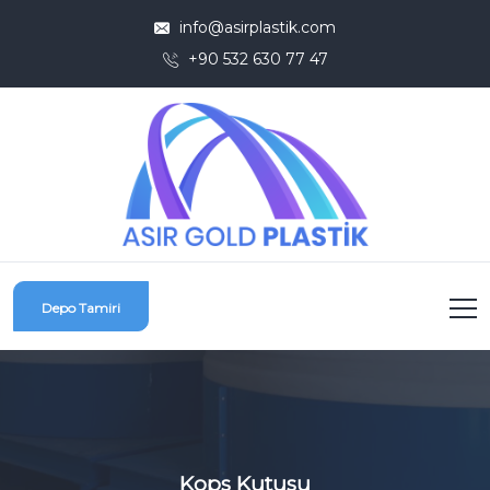
info@asirplastik.com
+90 532 630 77 47
Depo Tamiri
Kops Kutusu