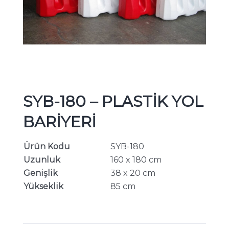
SYB-180 – PLASTİK YOL
BARİYERİ
Ürün Kodu
SYB-180
Uzunluk
160 x 180 cm
Genişlik
38 x 20 cm
Yükseklik
85 cm