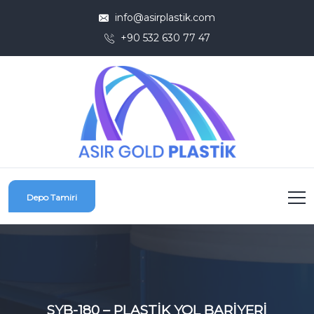
info@asirplastik.com
+90 532 630 77 47
Depo Tamiri
SYB-180 – PLASTİK YOL BARİYERİ