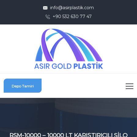
info@asirplastik.com
+90 532 630 77 47
Depo Tamiri
RSM-10000 – 10000 LT KARIŞTIRICILI SİLO