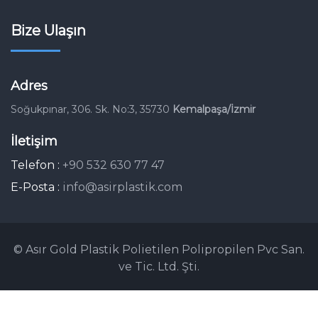
Bize Ulaşın
Adres
Soğukpınar, 306. Sk. No:3, 35730
Kemalpaşa/İzmir
İletişim
Telefon :
+90 532 630 77 47
E-Posta :
info@asirplastik.com
© Asır Gold Plastik Polietilen Polipropilen Pvc San.
ve Tic. Ltd. Şti.
Kurumsal
Gizlilik Politikası
KVKK - Aydınlatma Metni