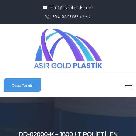
info@asirplastik.com
+90 532 630 77 47
Depo Tamiri
DD-02000-K – 1800 LT POLİETİLEN