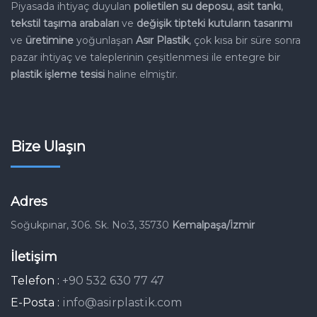
Piyasada ihtiyaç duyulan
polietilen su deposu
,
asit tankı
,
tekstil
taşıma arabaları
ve
değişik tipteki kutuların tasarımı
ve
üretimine
yoğunlaşan
Asır Plastik
, çok kısa bir süre sonra
pazar
ihtiyaç ve taleplerinin çeşitlenmesi ile entegre bir
plastik işleme
tesisi
haline elmiştir.
Bize Ulaşın
Adres
Soğukpınar, 306. Sk. No:3, 35730
Kemalpaşa/İzmir
İletişim
Telefon :
+90 532 630 77 47
E-Posta :
info@asirplastik.com